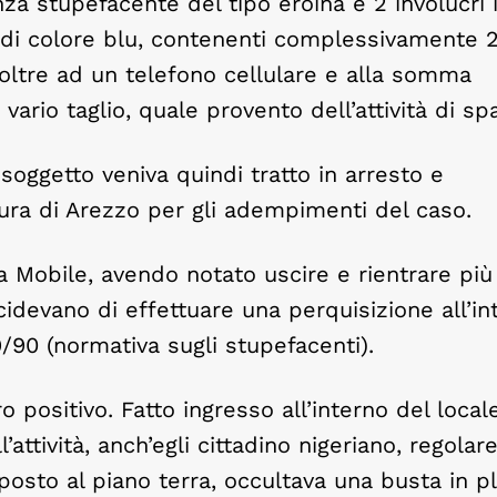
a stupefacente del tipo eroina e 2 involucri 
, di colore blu, contenenti complessivamente
 oltre ad un telefono cellulare e alla somma
ario taglio, quale provento dell’attività di sp
 soggetto veniva quindi tratto in arresto e
ura di Arezzo per gli adempimenti del caso.
 Mobile, avendo notato uscire e rientrare più 
cidevano di effettuare una perquisizione all’in
9/90 (normativa sugli stupefacenti).
 positivo. Fatto ingresso all’interno del locale,
’attività, anch’egli cittadino nigeriano, regolar
r posto al piano terra, occultava una busta in p