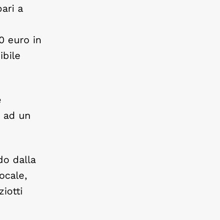
ari a
0 euro in
ibile
e
o ad un
do dalla
ocale,
iotti