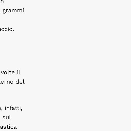
in
 2 grammi
accio.
volte il
terno del
 infatti,
e sul
lastica