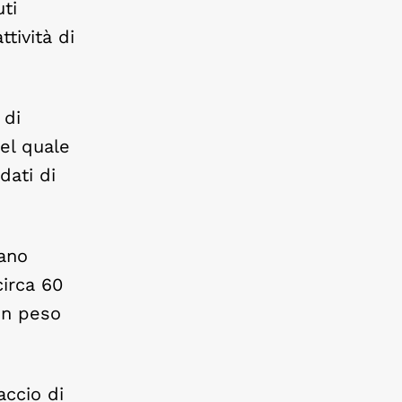
ti
tività di
 di
del quale
dati di
vano
irca 60
un peso
accio di