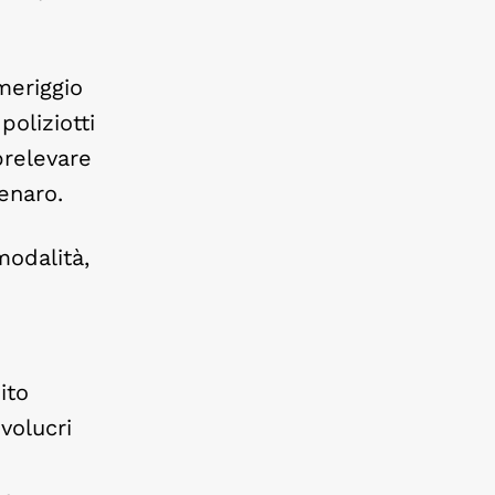
meriggio
oliziotti
prelevare
enaro.
odalità,
ito
nvolucri