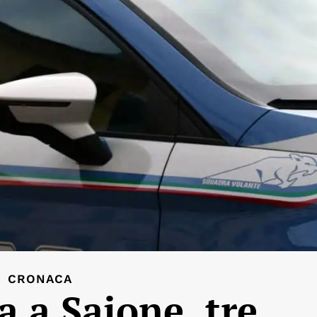
CRONACA
a a Saione, tre