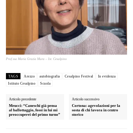
Prof.ssa Maria Grazia Mura – Ist. Cesalpino
TAGS
Arezzo
autobiografia
Cesalpino Festival
In evidenza
Istituto Cesalpino
Scuola
Articolo precedente
Articolo successivo
Meucci: “Caneschi già pensa
Cortona: agevolazioni per la
al ballottaggio, fossi in lui mi
sosta di chi lavora in centro
preoccuperei del primo turno”
storico