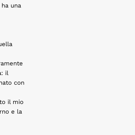
a ha una
e
uella
eramente
 il
gnato con
to il mio
rno e la