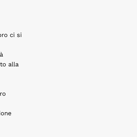
ro ci si
tà
to alla
ro
ione