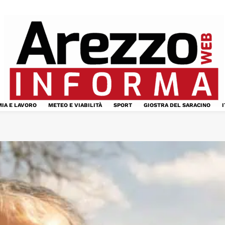
IA E LAVORO
METEO E VIABILITÀ
SPORT
GIOSTRA DEL SARACINO
I