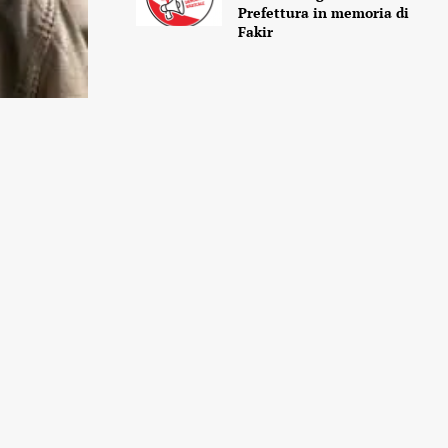
Prefettura in memoria di
Fakir