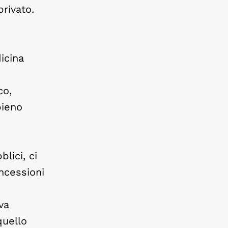
rivato.
icina
co,
pieno
lici, ci
ncessioni
va
quello