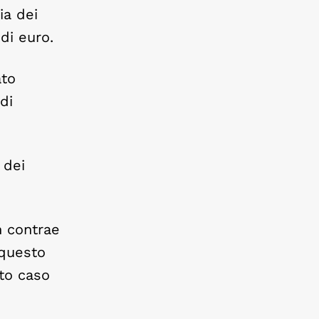
ia dei
 di euro.
ato
di
 dei
 contrae
 questo
sto caso