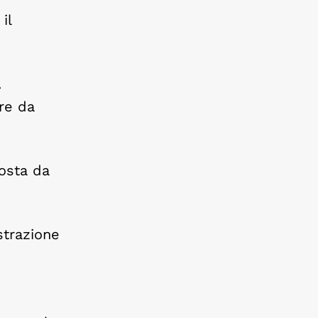
il
.
are da
costa da
strazione