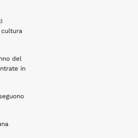
i
 cultura
anno del
ntrate in
 seguono
una