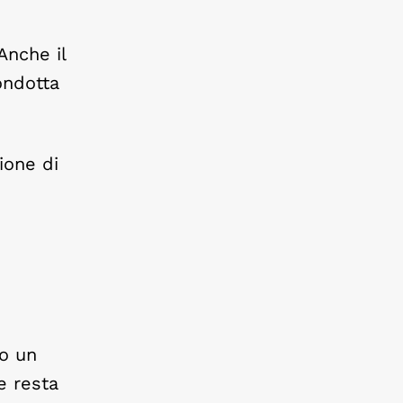
Anche il
ondotta
ione di
no un
e resta