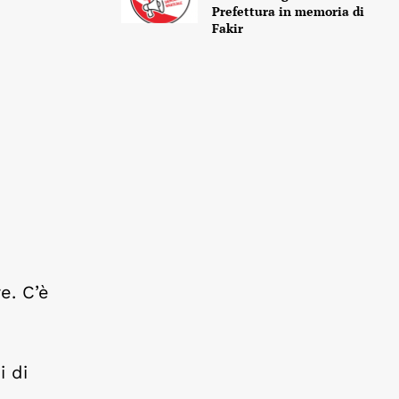
Prefettura in memoria di
Fakir
e. C’è
i di