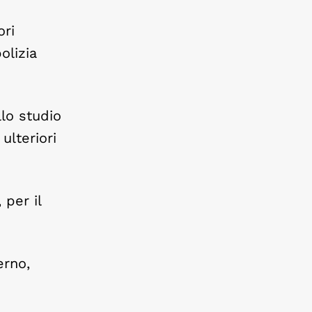
ori
olizia
llo studio
ulteriori
 per il
erno,