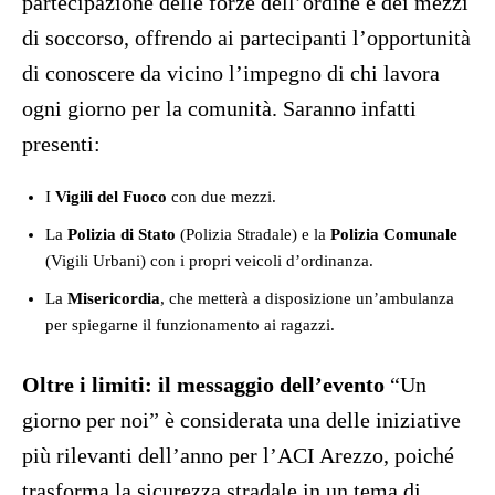
partecipazione delle forze dell’ordine e dei mezzi
di soccorso, offrendo ai partecipanti l’opportunità
di conoscere da vicino l’impegno di chi lavora
ogni giorno per la comunità. Saranno infatti
presenti:
I
Vigili del Fuoco
con due mezzi
.
La
Polizia di Stato
(Polizia Stradale) e la
Polizia Comunale
(Vigili Urbani) con i propri veicoli d’ordinanza
.
La
Misericordia
, che metterà a disposizione un’ambulanza
per spiegarne il funzionamento ai ragazzi
.
Oltre i limiti: il messaggio dell’evento
“Un
giorno per noi” è considerata una delle iniziative
più rilevanti dell’anno per l’ACI Arezzo, poiché
trasforma la sicurezza stradale in un tema di