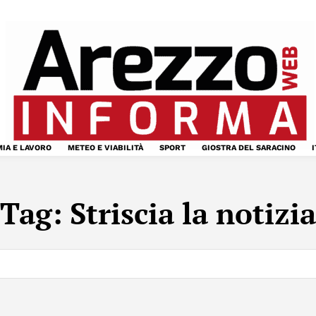
IA E LAVORO
METEO E VIABILITÀ
SPORT
GIOSTRA DEL SARACINO
I
Tag:
Striscia la notizia