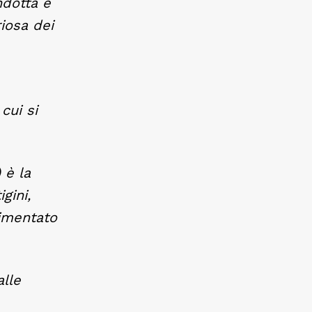
ndotta e
iosa dei
cui si
 è la
gini,
rimentato
lle