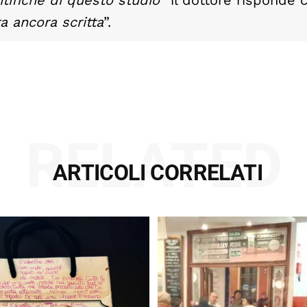
tifiche di questo studio
” il dottore risponde 
ta ancora scritta
”.
RELATED
ARTICOLI CORRELATI