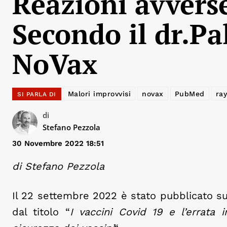
Reazioni avverse
Secondo il dr.Pa
NoVax
Malori improvvisi
novax
PubMed
ra
SI PARLA DI
di
Stefano Pezzola
30 Novembre 2022 18:51
di Stefano Pezzola
Il 22 settembre 2022 è stato pubblicato s
dal titolo “
I vaccini Covid 19 e l’errata i