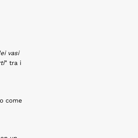
ei vasi
ti
” tra i
olo come