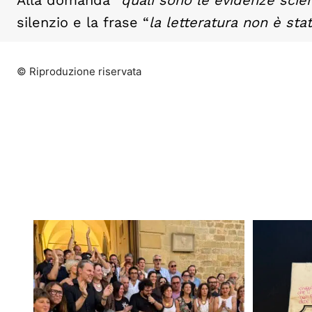
Alla domanda “
quali sono le evidenze scien
silenzio e la frase “
la letteratura non è sta
© Riproduzione riservata