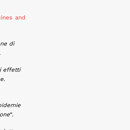
cines and
one di
.
 effetti
e.
epidemie
ione
“.