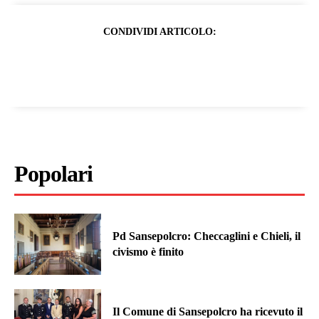
CONDIVIDI ARTICOLO:
Popolari
Pd Sansepolcro: Checcaglini e Chieli, il
civismo è finito
Il Comune di Sansepolcro ha ricevuto il