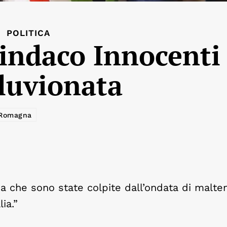
POLITICA
Sindaco Innocenti
luvionata
Romagna
na che sono state colpite dall’ondata di malt
ia.”