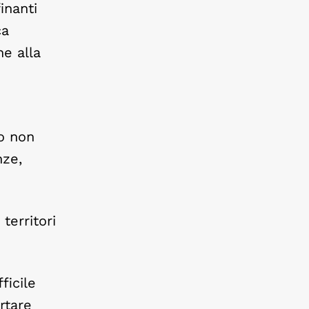
inanti
ca
e alla
o non
nze,
territori
ficile
rtare