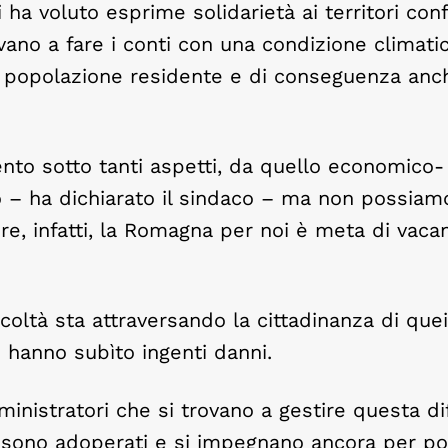
 ha voluto esprime solidarietà ai territori conf
ovano a fare i conti con una condizione climati
a popolazione residente e di conseguenza anch
nto sotto tanti aspetti, da quello economico-
o – ha dichiarato il sindaco – ma non possiam
re, infatti, la Romagna per noi è meta di vaca
coltà sta attraversando la cittadinanza di quei 
 hanno subìto ingenti danni.
mministratori che si trovano a gestire questa dif
si sono adoperati e si impegnano ancora per po