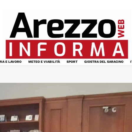
IA E LAVORO
METEO E VIABILITÀ
SPORT
GIOSTRA DEL SARACINO
I