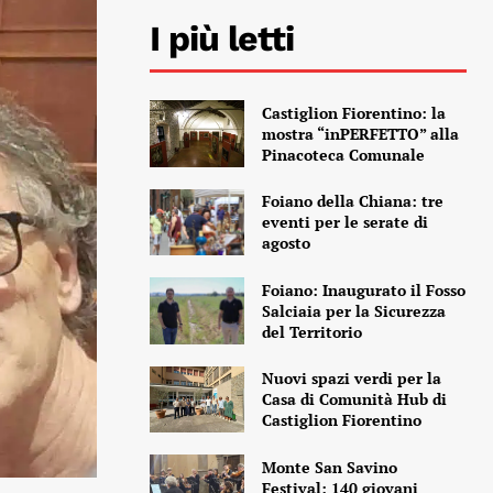
I più letti
Castiglion Fiorentino: la
mostra “inPERFETTO” alla
Pinacoteca Comunale
Foiano della Chiana: tre
eventi per le serate di
agosto
Foiano: Inaugurato il Fosso
Salciaia per la Sicurezza
del Territorio
Nuovi spazi verdi per la
Casa di Comunità Hub di
Castiglion Fiorentino
Monte San Savino
Festival: 140 giovani