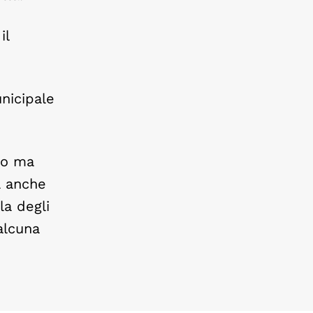
il
unicipale
co ma
a anche
la degli
 alcuna