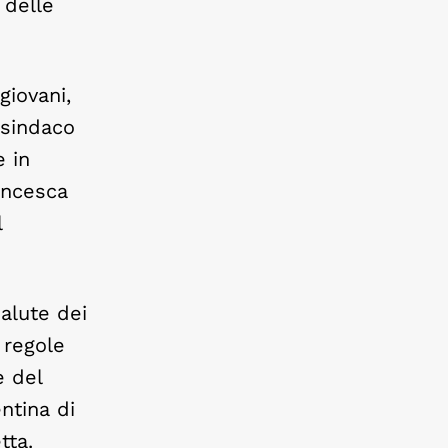
 delle
giovani,
 sindaco
e in
rancesca
l
salute dei
 regole
e del
ntina di
tta.