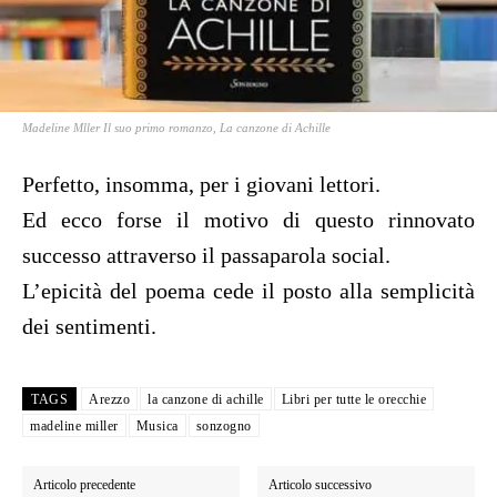
Madeline Mller Il suo primo romanzo, La canzone di Achille
Perfetto, insomma, per i giovani lettori.
Ed ecco forse il motivo di questo rinnovato
successo attraverso il passaparola social.
L’epicità del poema cede il posto alla semplicità
dei sentimenti.
TAGS
Arezzo
la canzone di achille
Libri per tutte le orecchie
madeline miller
Musica
sonzogno
Articolo precedente
Articolo successivo