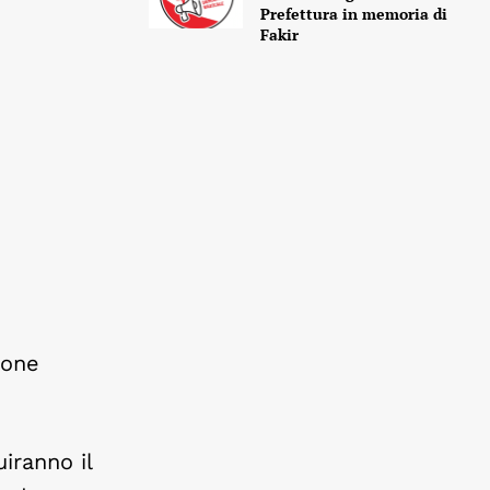
Prefettura in memoria di
Fakir
ione
uiranno il