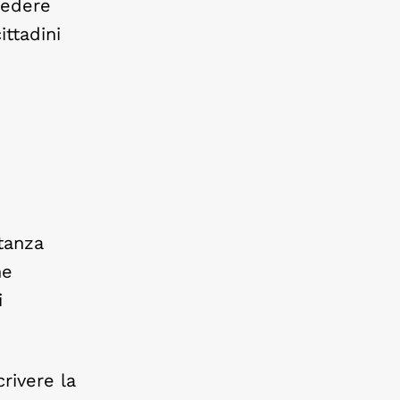
iedere
ittadini
ntanza
he
i
crivere la