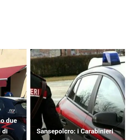
no due
 di
Sansepolcro: i Carabinieri