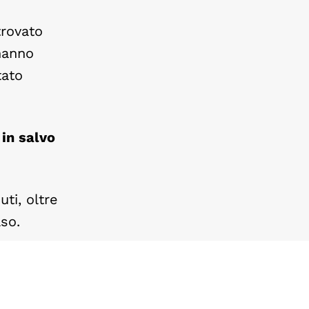
trovato
 hanno
tato
 in salvo
uti, oltre
aso.