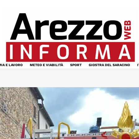
IA E LAVORO
METEO E VIABILITÀ
SPORT
GIOSTRA DEL SARACINO
I