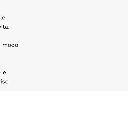
le
ita.
un modo
e e
viso