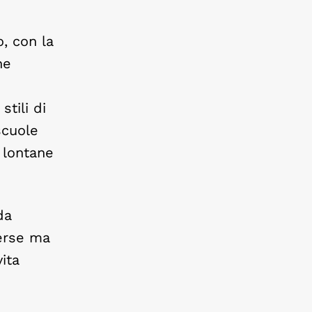
, con la
ne
stili di
scuole
 lontane
da
verse ma
ita