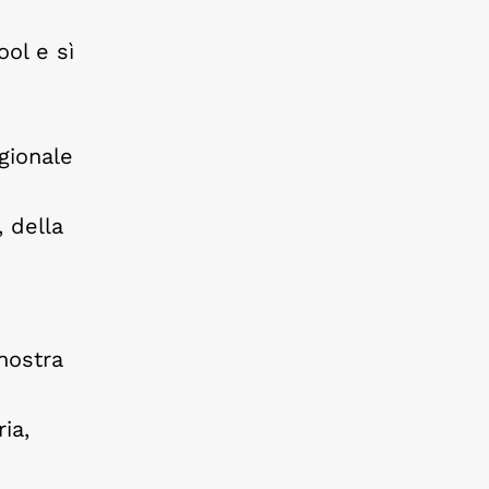
ol e sì
gionale
 della
 nostra
ia,