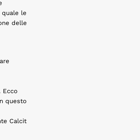
e
 quale le
one delle
eare
. Ecco
in questo
te Calcit