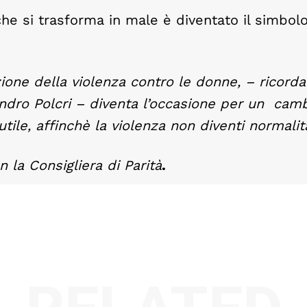
che si trasforma in male è diventato il simbol
zione della violenza contro le donne, –
ricorda 
andro Polcri –
diventa l’occasione per
un camb
ile, affi
n
chè
la violenza non diventi normalit
n la Consigliera di Parità
.