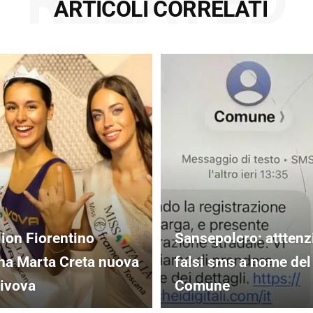
RELATED
ARTICOLI CORRELATI
lion Fiorentino
Sansepolcro: atttenz
na Marta Creta nuova
falsi sms a nome del
ivova
Comune