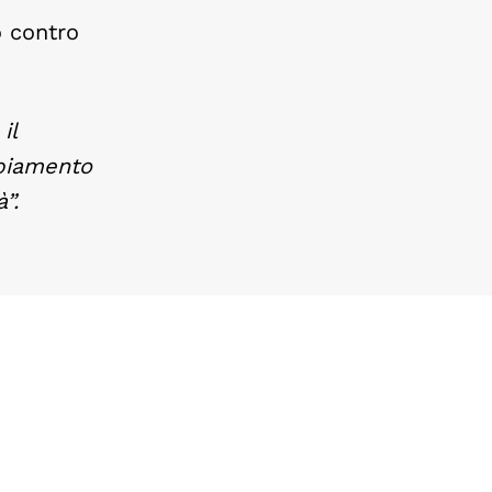
o contro
il
iamento
à”
.