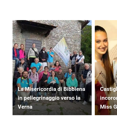
La Misericordia di Bibbiena
Castig
in pellegrinaggio verso la
incoro
Verna
Miss G