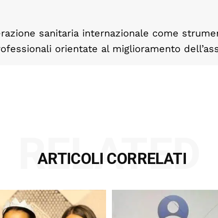
erazione sanitaria internazionale come strume
rofessionali orientate al miglioramento dell’as
RELATED
ARTICOLI CORRELATI