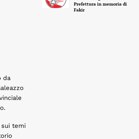
Prefettura in memoria di
Fakir
o da
Galeazzo
inciale
o.
 sui temi
torio