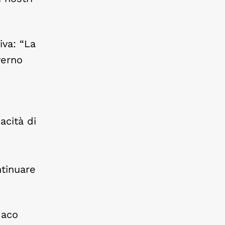
iva: “La
verno
acità di
ntinuare
daco