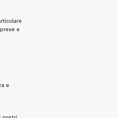
rticolare
mprese e
za e
 nostri