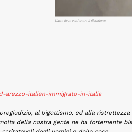
L’arte deve confortare il disturbato
-arezzo-italien-immigrato-in-italia
 pregiudizio, al bigottismo, ed alla ristrettezz
 molta della nostra gente ne ha fortemente bi
caritatevoli degli uomini e delle cose