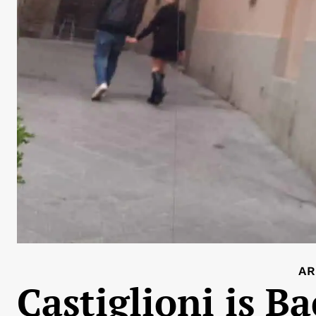
AR
Castiglioni is B