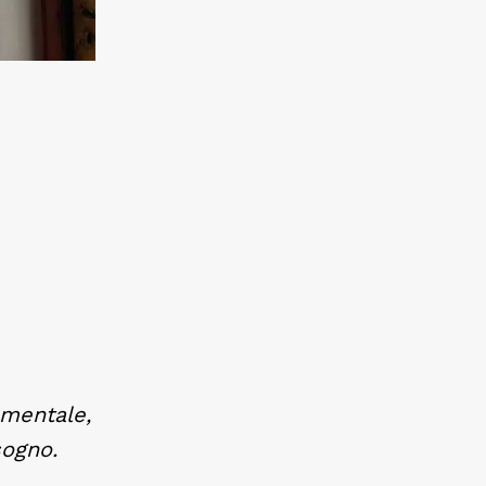
a mentale,
sogno.