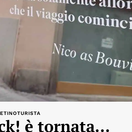
ETINOTURISTA
ack! è tornata…