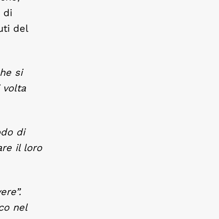
 di
ti del
che si
 volta
odo di
re il loro
ere”.
co nel