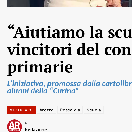
“Aiutiamo la scu
vincitori del con
primarie
L’iniziativa, promossa dalla cartolib
alunni della “Curina”
Arezzo
Pescaiola
Scuola
SI PARLA DI
di
Redazione