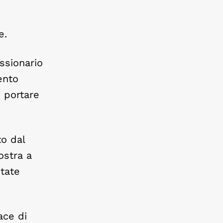
e.
essionario
ento
i portare
to dal
ostra a
itate
ace di