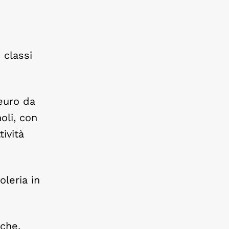
 classi
 euro da
oli, con
tività
oleria in
 che,