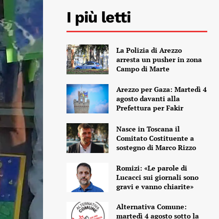
I più letti
La Polizia di Arezzo
arresta un pusher in zona
Campo di Marte
Arezzo per Gaza: Martedì 4
agosto davanti alla
Prefettura per Fakir
Nasce in Toscana il
Comitato Costituente a
sostegno di Marco Rizzo
Romizi: «Le parole di
Lucacci sui giornali sono
gravi e vanno chiarite»
Alternativa Comune:
martedì 4 agosto sotto la