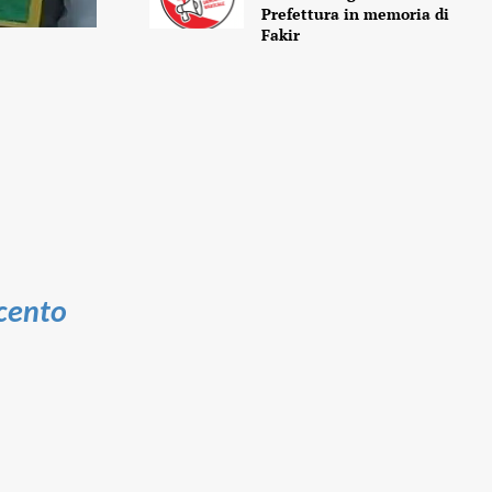
Prefettura in memoria di
Fakir
 cento