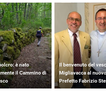
olcro: è nato
Il benvenuto del ves
almente il Cammino di
Migliavacca al nuov
esco
Prefetto Fabrizio Ste