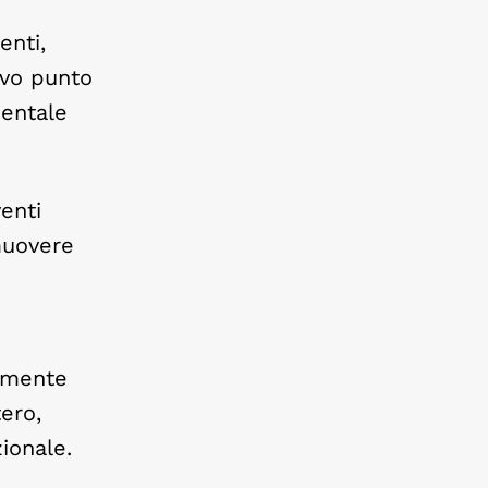
enti,
ovo punto
mentale
venti
muovere
temente
ero,
ionale.