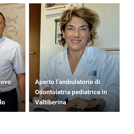
covo
Aperto l’ambulatorio di
o
Odontoiatria pediatrica in
lo
Valtiberina