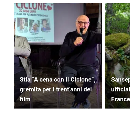
Stia “A cena con Il Ciclone”,
Sansep
gremita per i trent’anni del
uffici
film
Franc