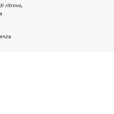
i ritrovo,
a
senza