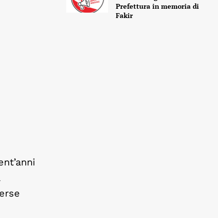
Prefettura in memoria di
Fakir
ent’anni
a
verse