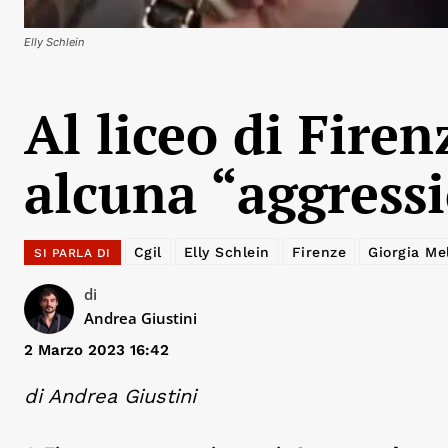
Elly Schlein
Al liceo di Firen
alcuna “aggress
Cgil
Elly Schlein
Firenze
Giorgia Me
SI PARLA DI
di
Andrea Giustini
2 Marzo 2023 16:42
di Andrea Giustini