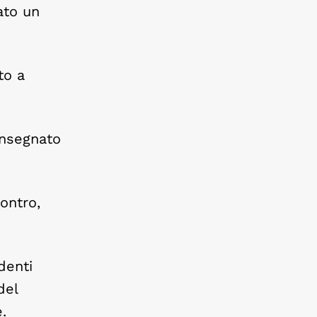
ato un
to a
insegnato
ontro,
denti
del
.