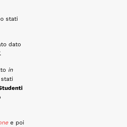
o stati
ato dato
.
ato
in
stati
 Studenti
o
one
e poi