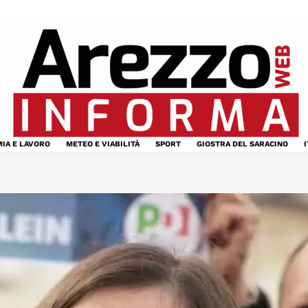
IA E LAVORO
METEO E VIABILITÀ
SPORT
GIOSTRA DEL SARACINO
I