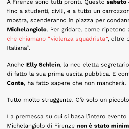
A Firenze sono tutti pronti. Questo
sabato 
fino a studenti, civili, e a tutto un carrozz
mostra, scenderanno in piazza per condannar
Michelangiolo
. Per gridare, come ripetono
che chiamano “violenza squadrista
“
, oltre
Italiana”.
Anche
Elly Schlein
, la neo eletta segretari
di fatto la sua prima uscita pubblica. E co
Conte
, ha fatto sapere che non mancherà.
Tutto molto struggente. C’è solo un piccol
La premessa su cui si basa l’intero evento è
Michelangiolo di Firenze
non è stato mini