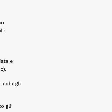
co
ale
iata e
o).
 andargli
o gli