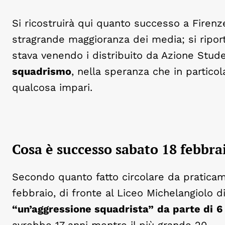
Si ricostruirà qui quanto successo a Firenz
stragrande maggioranza dei media; si riport
stava venendo i distribuito da Azione Stud
squadrismo
, nella speranza che in partico
qualcosa impari.
Cosa è successo sabato 18 febbra
Secondo quanto fatto circolare da praticame
febbraio, di fronte al Liceo Michelangiolo d
“un’aggressione squadrista”
da parte di
6
avrebbe 17 anni mentre il più grande 20.