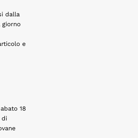
i dalla
 giorno
rticolo e
sabato 18
 di
iovane