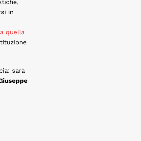
stiche,
si in
 a quella
stituzione
cia: sarà
Giuseppe