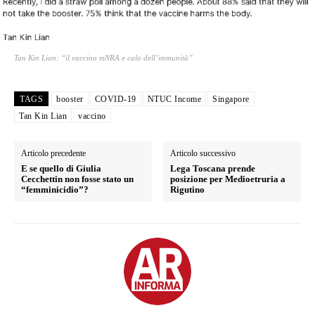
Tan Kin Lian: “il vaccino mNRA e calo dell’immunità”
TAGS
booster
COVID-19
NTUC Income
Singapore
Tan Kin Lian
vaccino
Articolo precedente
Articolo successivo
E se quello di Giulia
Lega Toscana prende
Cecchettin non fosse stato un
posizione per Medioetruria a
“femminicidio”?
Rigutino