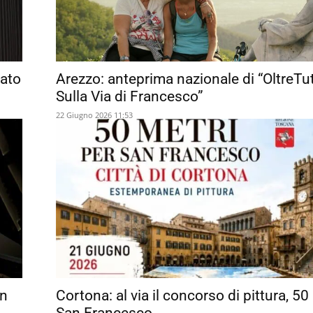
cato
Arezzo: anteprima nazionale di “OltreTu
Sulla Via di Francesco”
22 Giugno 2026 11:53
an
Cortona: al via il concorso di pittura, 50
San Francesco