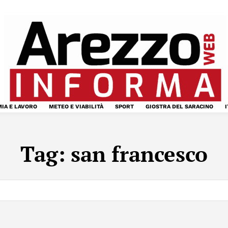
IA E LAVORO
METEO E VIABILITÀ
SPORT
GIOSTRA DEL SARACINO
I
Tag:
san francesco