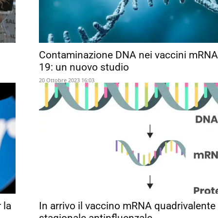
Contaminazione DNA nei vaccini mRNA
19: un nuovo studio
20 Ottobre 2023 16:03
 la
In arrivo il vaccino mRNA quadrivalente
stagionale antinfluenzale