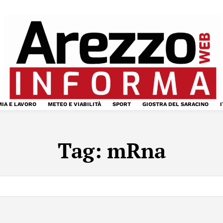
IA E LAVORO
METEO E VIABILITÀ
SPORT
GIOSTRA DEL SARACINO
I
Tag:
mRna