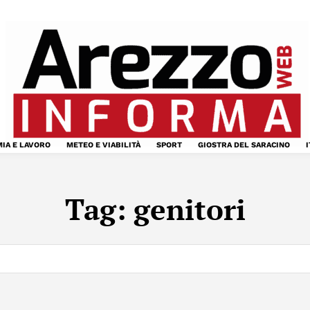
IA E LAVORO
METEO E VIABILITÀ
SPORT
GIOSTRA DEL SARACINO
I
Tag:
genitori