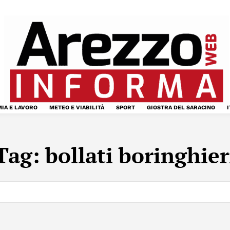
IA E LAVORO
METEO E VIABILITÀ
SPORT
GIOSTRA DEL SARACINO
I
Tag:
bollati boringhier