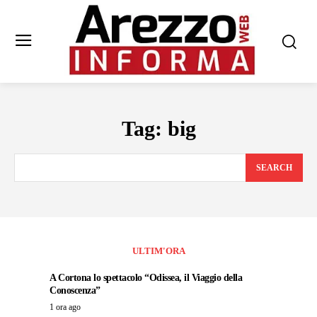
Tag:
big
SEARCH
ULTIM'ORA
A Cortona lo spettacolo “Odissea, il Viaggio della
Conoscenza”
1 ora ago