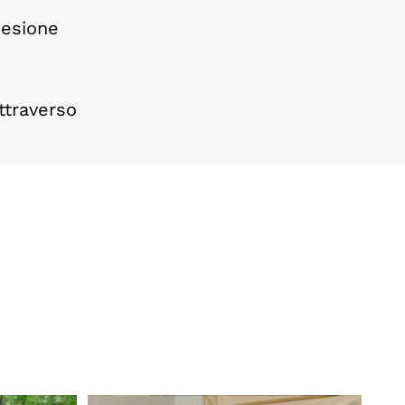
oesione
ttraverso