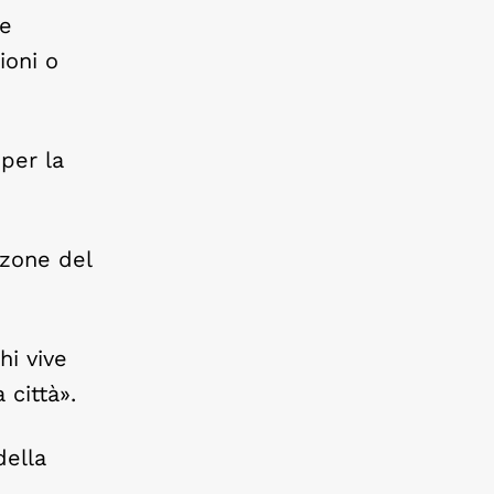
he
ioni o
per la
 zone del
hi vive
 città».
della