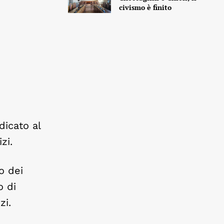
civismo è finito
dicato al
zi.
o dei
o di
zi.