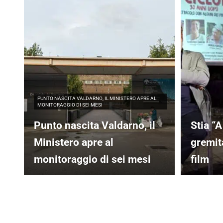
PUNTO NASCITA VALDARNO, IL MINISTERO APRE AL
MONITORAGGIO DI SEI MESI
Punto nascita Valdarno, il
Stia “A
Ministero apre al
gremita
monitoraggio di sei mesi
film