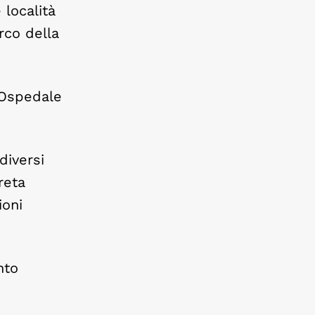
 località
rco della
’Ospedale
diversi
reta
ioni
nto