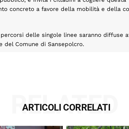
to concreto a favore della mobilità e della c
i percorsi delle singole linee saranno diffuse a
io e del Comune di Sansepolcro.
RELATED
ARTICOLI CORRELATI