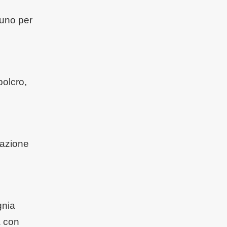
 uno per
polcro,
razione
gnia
a con