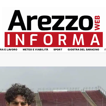
IA E LAVORO
METEO E VIABILITÀ
SPORT
GIOSTRA DEL SARACINO
I