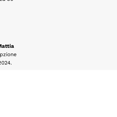
attia
pzione
2024.