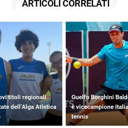
RELATED
ARTICOLI CORRELATI
vi titoli regionali
Guelfo Borghini Bald
tate dell’Alga Atletica
è vicecampione itali
o
tennis