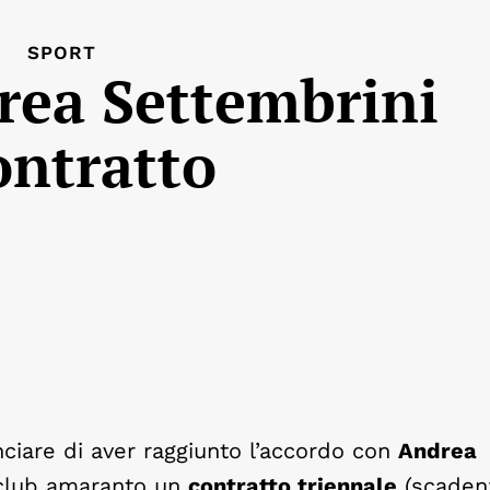
SPORT
drea Settembrini
ontratto
nciare di aver raggiunto l’accordo con
Andrea
il club amaranto un
contratto triennale
(scaden