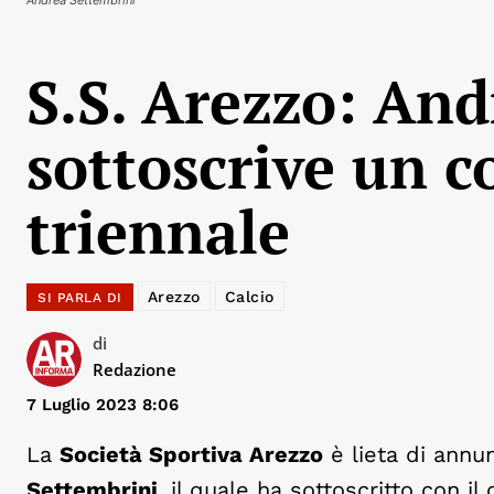
S.S. Arezzo: An
sottoscrive un c
triennale
Arezzo
Calcio
SI PARLA DI
di
Redazione
7 Luglio 2023 8:06
La
Società Sportiva Arezzo
è lieta di annu
Settembrini
, il quale ha sottoscritto con 