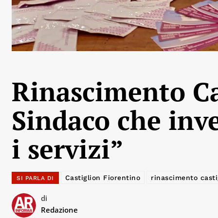
Rinascimento Cas
Sindaco che inve
i servizi”
Castiglion Fiorentino
rinascimento casti
SI PARLA DI
di
Redazione