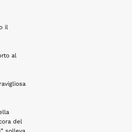
 il
rto al
avigliosa
ella
cora del
” solleva