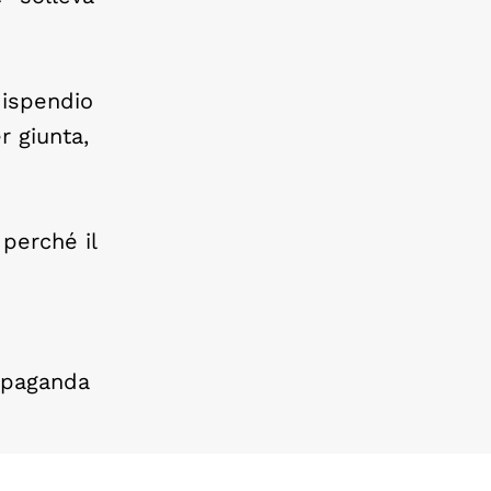
dispendio
r giunta,
 perché il
ropaganda