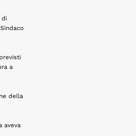
 di
 Sindaco
previsti
ora a
ne della
a aveva