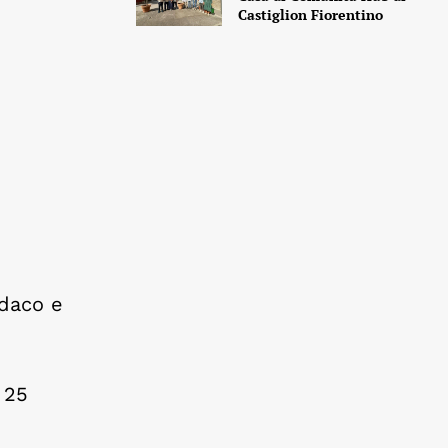
Castiglion Fiorentino
ndaco e
 25