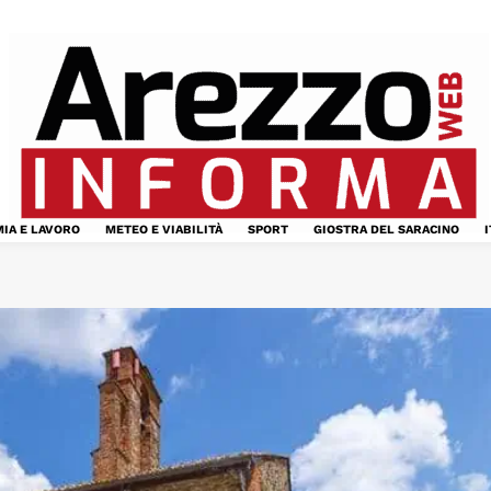
IA E LAVORO
METEO E VIABILITÀ
SPORT
GIOSTRA DEL SARACINO
I