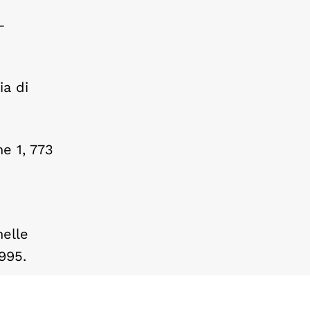
–
ia di
ne 1, 773
nelle
.995.