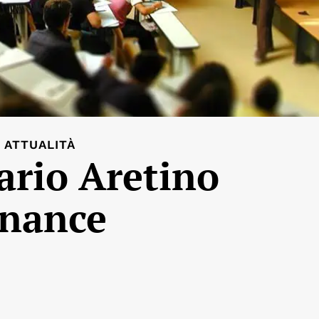
ATTUALITÀ
tario Aretino
rnance