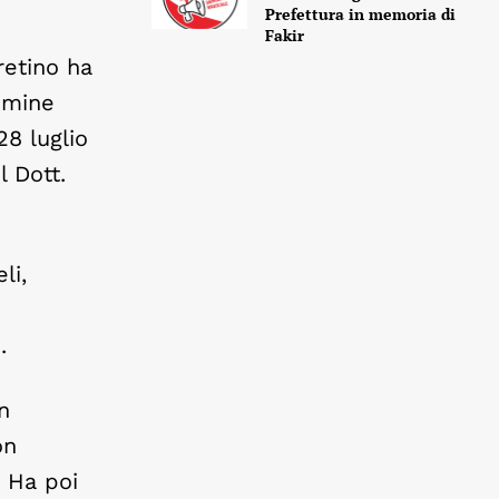
Prefettura in memoria di
Fakir
retino ha
nomine
28 luglio
 Dott.
li,
.
n
on
. Ha poi