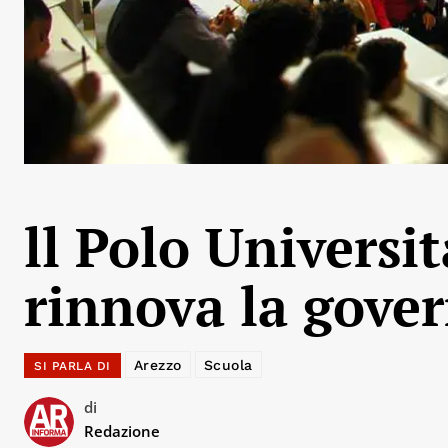
ll Polo Universi
rinnova la gove
Arezzo
Scuola
SI PARLA DI
di
Redazione