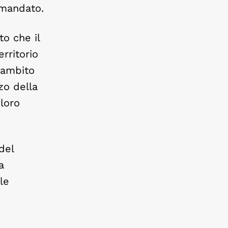
o mandato.
to che il
rritorio
n ambito
zo della
 loro
del
a
le