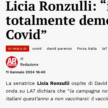
Licia Ronzulli: 
totalmente dem
Covid”
covid
david parenzo
Forza Italia
la7
SI PARLA DI
di
Redazione
11 Gennaio 2024 16:40
La senatrice
Licia Ronzulli
ospite di David 
onda su LA7 dichiara che “
la campagna nov
italiani quest’anno a non vaccinarsi: il va