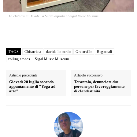
La chitarra di Davide Lo Surdo esposta al Sigal Music Museum
TAGS
Chitarrista
davide lo surdo
Greenville
Regionali
rolling stones
Sigal Music Museum
Articolo precedente
Articolo successivo
Giovedì 20 luglio secondo
Terontola, denunciate due
appuntamento di “Yoga ad
persone per favoreggiamento
arte”
di clandestinità