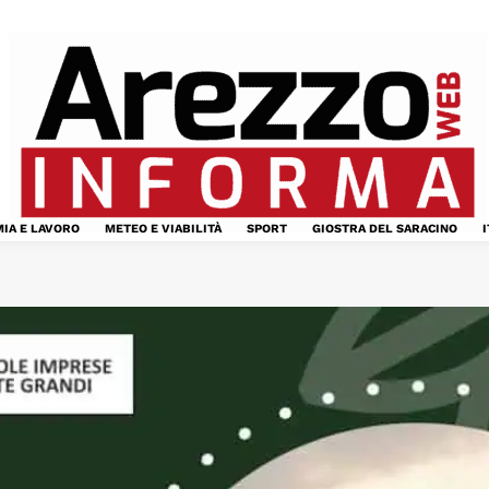
IA E LAVORO
METEO E VIABILITÀ
SPORT
GIOSTRA DEL SARACINO
I