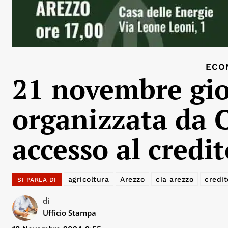
ECO
21 novembre gi
organizzata da 
accesso al credi
agricoltura
Arezzo
cia arezzo
credit
SI PARLA DI
di
Ufficio Stampa