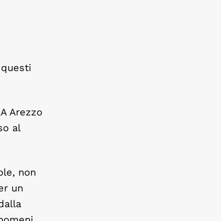
 questi
AA Arezzo
so al
ole, non
er un
dalla
enomeni