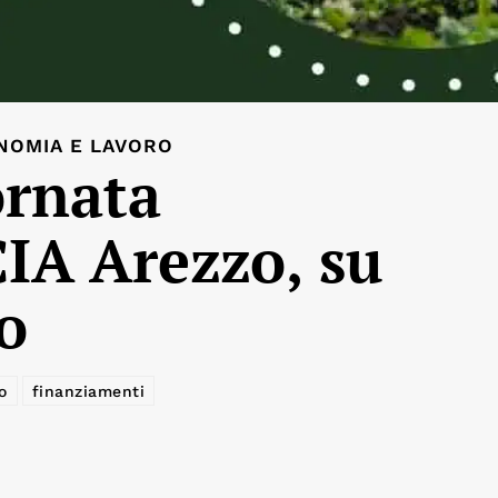
NOMIA E LAVORO
ornata
CIA Arezzo, su
to
o
finanziamenti