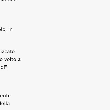
lo, in
lizzato
o volto a
di”.
dente
ella