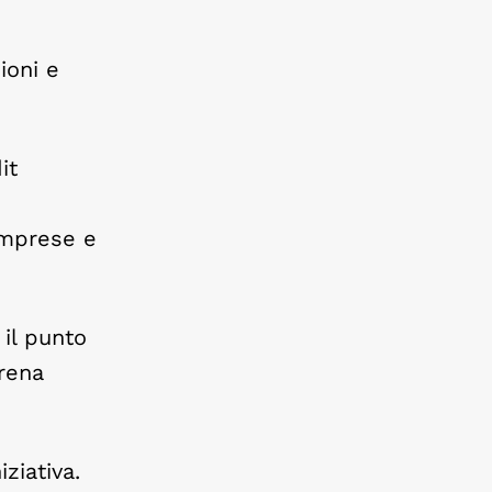
ioni e
it
 imprese e
 il punto
erena
iziativa.