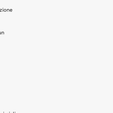
zione
un