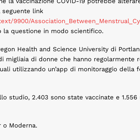
e la vaccinazione COVID-19 potrebbe alterare 
l seguente link
lltext/9900/Association_Between_Menstrual_C
 la questione in modo scientifico.
regon Health and Science University di Portlan
i di migliaia di donne che hanno regolarmente r
uali utilizzando un’app di monitoraggio della fe
lo studio, 2.403 sono state vaccinate e 1.556
er o Moderna.