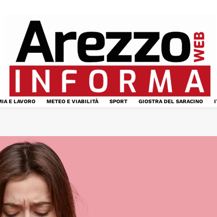
IA E LAVORO
METEO E VIABILITÀ
SPORT
GIOSTRA DEL SARACINO
I