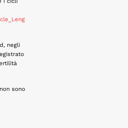
i cicli
ycle_Leng
d, negli
egistrato
rtilità
 non sono