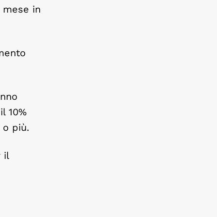
i mese in
amento
anno
il 10%
 o più.
il