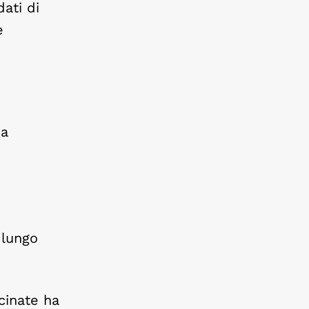
dati di
è
ia
 lungo
ccinate ha