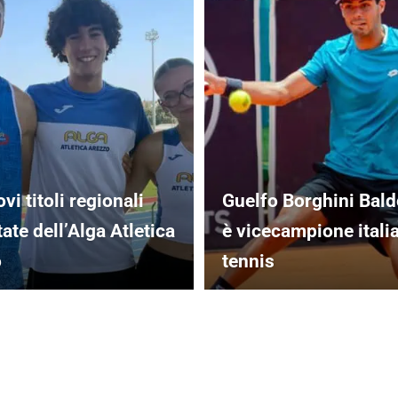
vi titoli regionali
Guelfo Borghini Bald
tate dell’Alga Atletica
è vicecampione itali
o
tennis