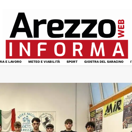
IA E LAVORO
METEO E VIABILITÀ
SPORT
GIOSTRA DEL SARACINO
I