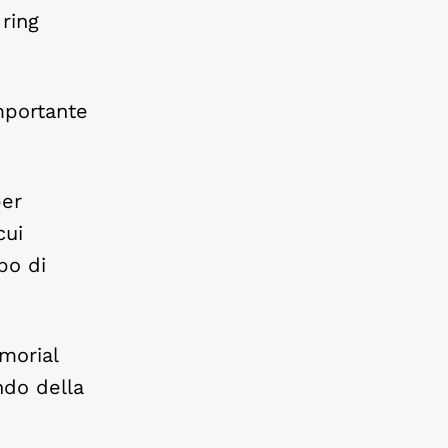
 ring
importante
per
cui
po di
emorial
ndo della