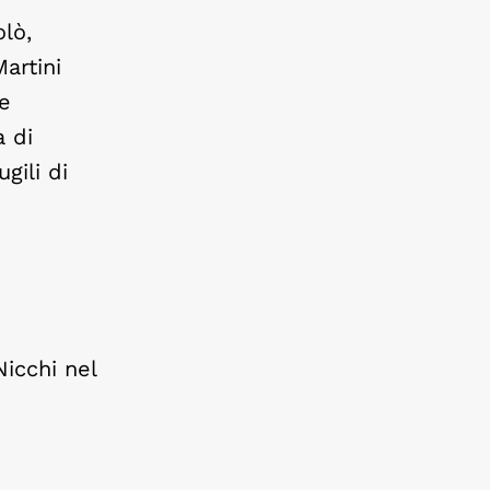
lò,
artini
e
a di
gili di
icchi nel