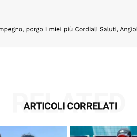
pegno, porgo i miei più Cordiali Saluti, Angio
RELATED
ARTICOLI CORRELATI