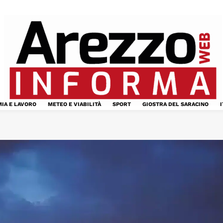
IA E LAVORO
METEO E VIABILITÀ
SPORT
GIOSTRA DEL SARACINO
I