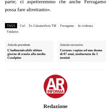
parte; ci aspetteremmo che anche Ferragamo
possa fare altrettanto».
TAGS
Cisl
Ex Calzaturificio TM
Ferragamo
In evidenza
Valdarno
Articolo precedente
Articolo successivo
L’indimenticabile ultimo
Cortona: rapina ad una donna
giorno di scuola alla media
di 87 anni, malmenata da 3
Cesalpino
uomini
Redazione