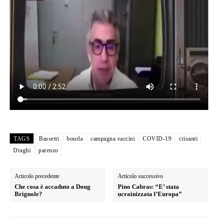
TAGS
Bassetti
bourla
campagna vaccini
COVID-19
crisanti
Draghi
parenzo
Articolo precedente
Articolo successivo
Che cosa è accaduto a Doug
Pino Cabras: “E’ stata
Brignole?
ucrainizzata l’Europa”