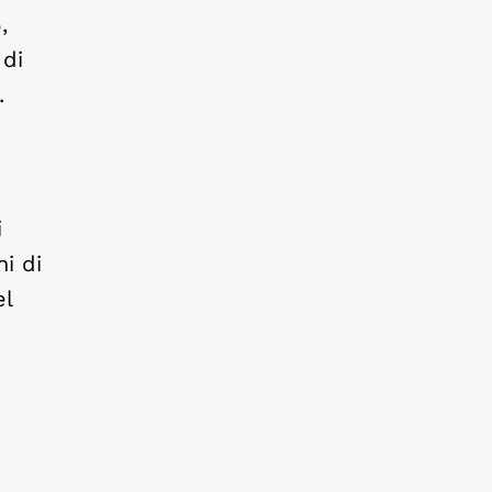
,
 di
.
i
ni di
el