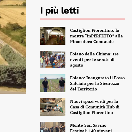
I più letti
Castiglion Fiorentino: la
mostra “inPERFETTO” alla
Pinacoteca Comunale
Foiano della Chiana: tre
eventi per le serate di
agosto
Foiano: Inaugurato il Fosso
Salciaia per la Sicurezza
del Territorio
Nuovi spazi verdi per la
Casa di Comunità Hub di
Castiglion Fiorentino
Monte San Savino
Festival: 140 giovani