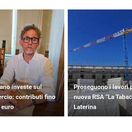
ano investe sul
Proseguono i lavori p
cio: contributi fino
nuova RSA “La Tabac
 euro
Laterina