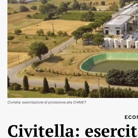
Civitella: esercitazione di protezione alla CHIMET
ECO
Civitella: eserci