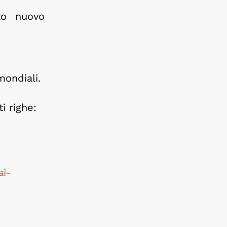
to nuovo
mondiali.
i righe:
ai-