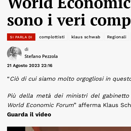
World Economic
sono i veri comp
complottisti
klaus schwab
Regionali
SI PARLA DI
di
Stefano Pezzola
21 Agosto 2023 22:16
“
Ciò di cui siamo molto orgogliosi in quest
Più della metà dei ministri del gabinetto
World Economic Forum
” afferma Klaus Sc
Guarda il video