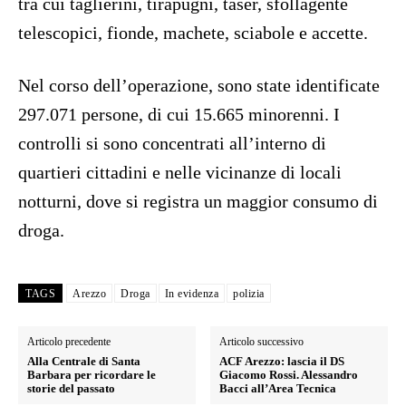
tra cui taglierini, tirapugni, taser, sfollagente
telescopici, fionde, machete, sciabole e accette.
Nel corso dell’operazione, sono state identificate
297.071 persone, di cui 15.665 minorenni. I
controlli si sono concentrati all’interno di
quartieri cittadini e nelle vicinanze di locali
notturni, dove si registra un maggior consumo di
droga.
TAGS
Arezzo
Droga
In evidenza
polizia
Articolo precedente
Articolo successivo
Alla Centrale di Santa
ACF Arezzo: lascia il DS
Barbara per ricordare le
Giacomo Rossi. Alessandro
storie del passato
Bacci all’Area Tecnica