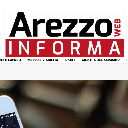
IA E LAVORO
METEO E VIABILITÀ
SPORT
GIOSTRA DEL SARACINO
I