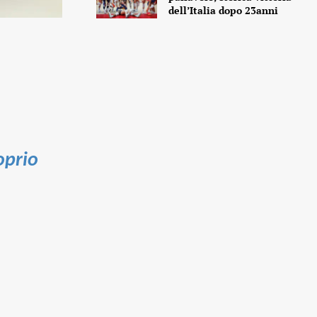
dell’Italia dopo 23anni
oprio