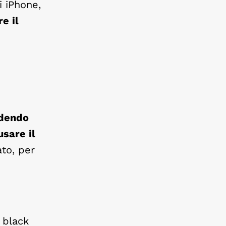
i iPhone,
e il
edendo
usare il
ato, per
 black