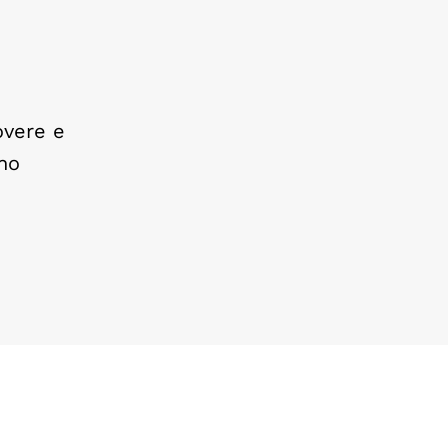
overe e
ano