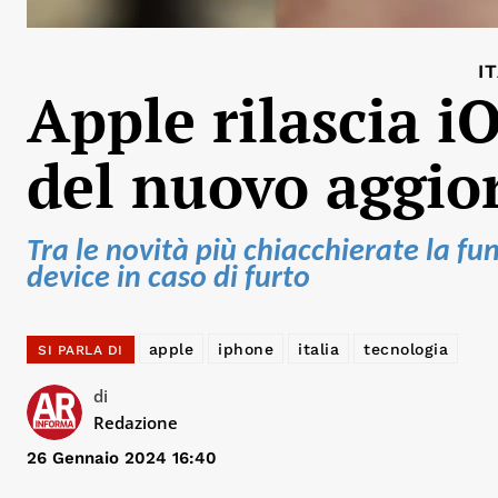
I
Apple rilascia iO
del nuovo aggi
Tra le novità più chiacchierate la fu
device in caso di furto
apple
iphone
italia
tecnologia
SI PARLA DI
di
Redazione
26 Gennaio 2024 16:40