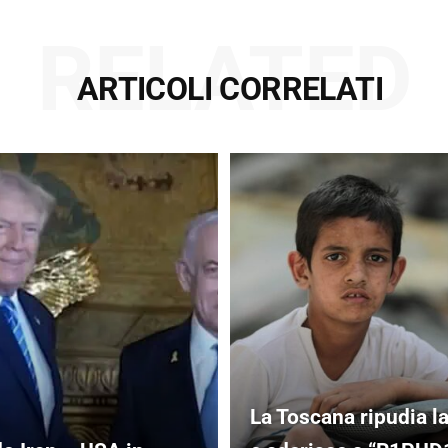
RELATED
ARTICOLI CORRELATI
La Toscana ripudia l