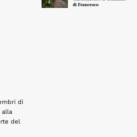
di Francesco
embri di
 alla
rte del