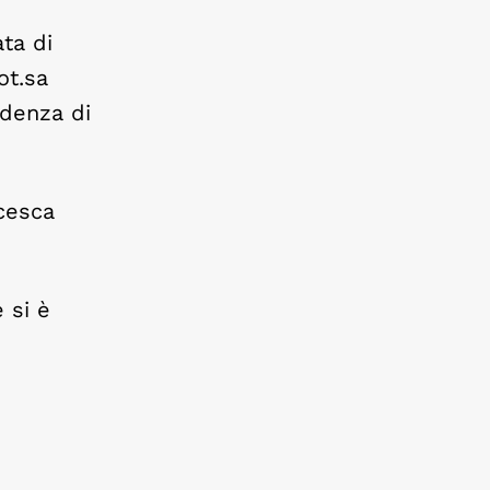
ta di
ot.sa
ndenza di
cesca
 si è