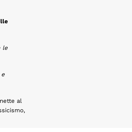
lle
 le
 e
nette al
ssicismo,