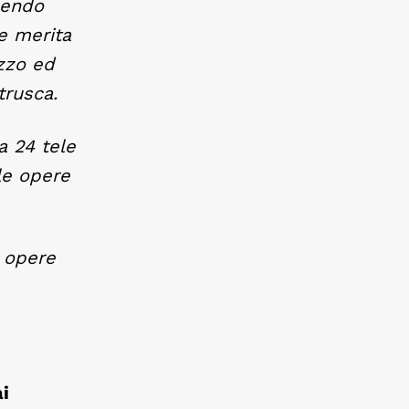
dendo
e merita
ezzo ed
trusca.
a 24 tele
 le opere
 opere
ai