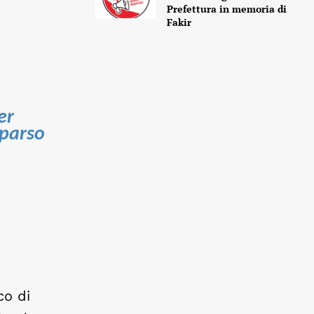
Prefettura in memoria di
Fakir
er
mparso
co di