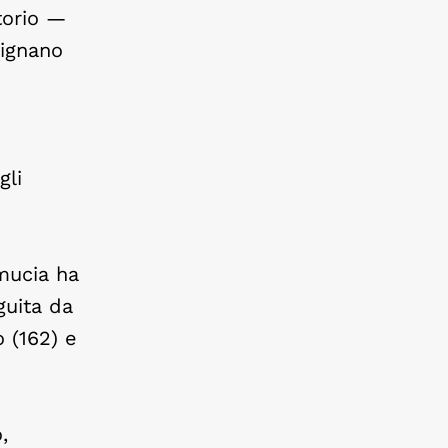
itorio —
cignano
gli
amucia ha
guita da
o (162) e
,