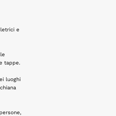
letrici e
lle
e tappe.
ei luoghi
ichiana
e persone,