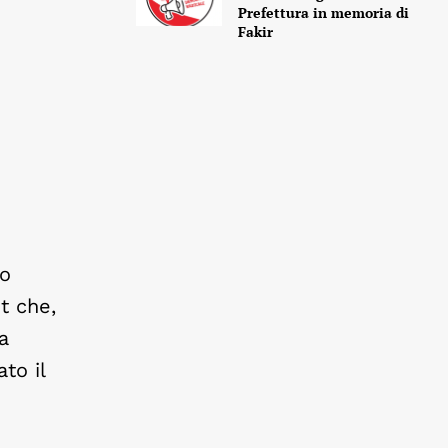
Prefettura in memoria di
Fakir
to
t che,
a
to il