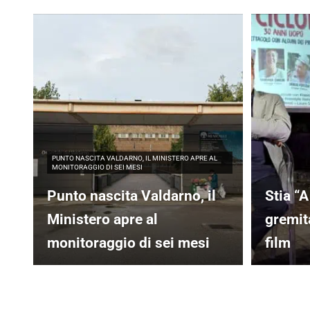
PUNTO NASCITA VALDARNO, IL MINISTERO APRE AL
MONITORAGGIO DI SEI MESI
Punto nascita Valdarno, il
Stia “A
Ministero apre al
gremita
monitoraggio di sei mesi
film