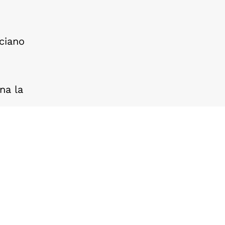
uciano
na la