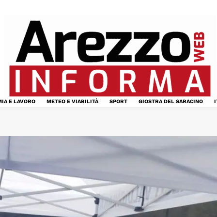
IA E LAVORO
METEO E VIABILITÀ
SPORT
GIOSTRA DEL SARACINO
I