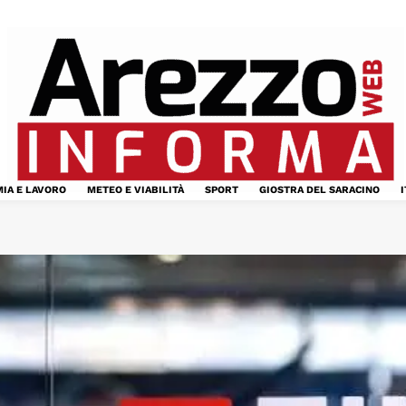
IA E LAVORO
METEO E VIABILITÀ
SPORT
GIOSTRA DEL SARACINO
I