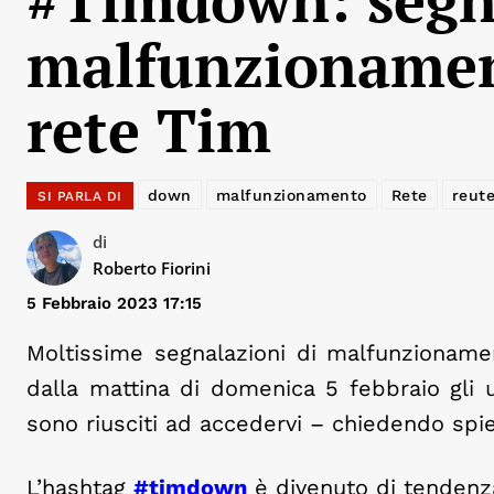
malfunzionamen
rete Tim
down
malfunzionamento
Rete
reute
SI PARLA DI
di
Roberto Fiorini
5 Febbraio 2023 17:15
Moltissime segnalazioni di malfunzionamen
dalla mattina di domenica 5 febbraio gli 
sono riusciti ad accedervi – chiedendo spie
L’hashtag
#timdown
è divenuto di tendenza