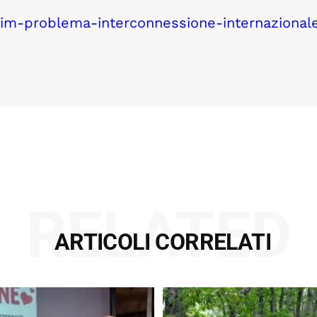
tim-problema-interconnessione-internazional
RELATED
ARTICOLI CORRELATI