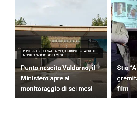
PUNTO NASCITA VALDARNO, IL MINISTERO APRE AL
MONITORAGGIO DI SEI MESI
Punto nascita Valdarno, il
Stia “A
Ministero apre al
gremita
monitoraggio di sei mesi
film