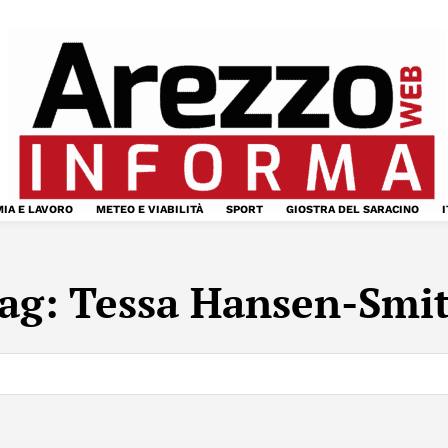
IA E LAVORO
METEO E VIABILITÀ
SPORT
GIOSTRA DEL SARACINO
I
ag:
Tessa Hansen-Smi